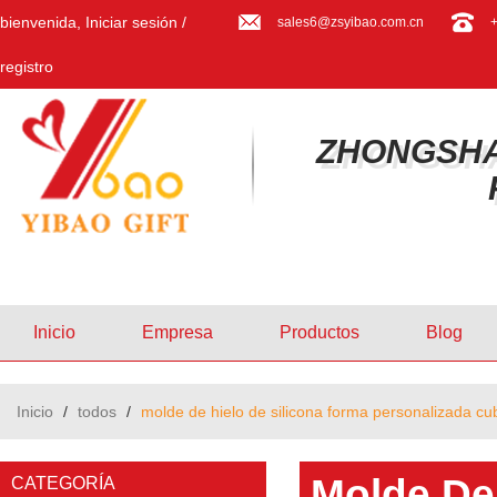
bienvenida,
Iniciar sesión
/
sales6@zsyibao.com.cn
registro
ZHONGSHA
Inicio
Empresa
Productos
Blog
Inicio
/
todos
/
molde de hielo de silicona forma personalizada cu
Molde De
CATEGORÍA