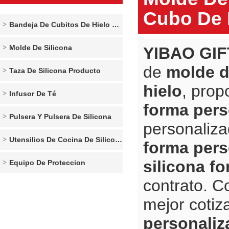
Cubo De 
Bandeja De Cubitos De Hielo De Silicona
Molde De Silicona
YIBAO GIF
de
molde d
Taza De Silicona Producto
hielo
, prop
Infusor De Té
forma pers
Pulsera Y Pulsera De Silicona
personaliz
Utensilios De Cocina De Silicona
forma pers
silicona f
Equipo De Proteccion
contrato. C
mejor cotiz
personaliz