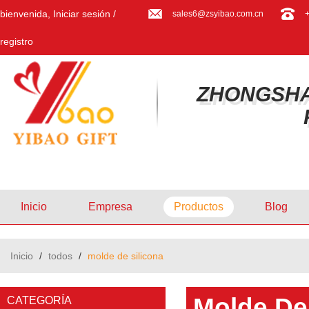
bienvenida,
Iniciar sesión
/
sales6@zsyibao.com.cn
registro
ZHONGSHA
Inicio
Empresa
Productos
Blog
Inicio
/
todos
/
molde de silicona
Molde De
CATEGORÍA