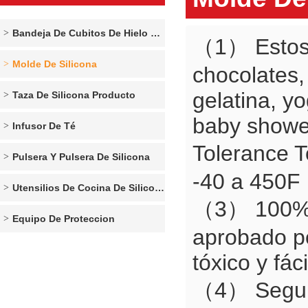
Bandeja De Cubitos De Hielo De Silicona
（1） Estos m
Molde De Silicona
chocolates, 
gelatina, y
Taza De Silicona Producto
baby showe
Infusor De Té
Tolerance T
Pulsera Y Pulsera De Silicona
-40 a 450F 
Utensilios De Cocina De Silicona
（3） 100% ma
Equipo De Proteccion
aprobado po
tóxico y fáci
（4） Seguro