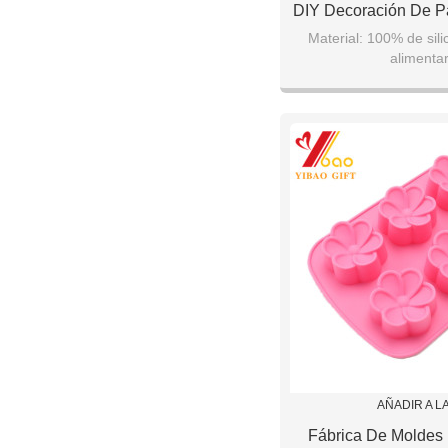
DIY Decoración De P
De Nieve Campan
Material: 100% de sili
alimentar
Navidad De Sili
Muñeco de nieve 
Artesanía Mold
Campanas: 10 * 
Árbol de Navida
AÑADIR A L
Fábrica De Moldes