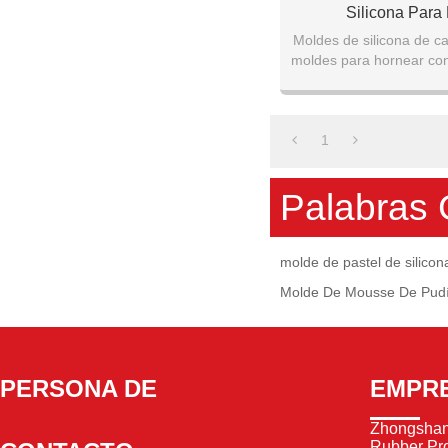
Silicona Para
Moldes de silicona de ca
moldes para hornear con
silicona antiadherentes
FD
1
Palabras 
molde de pastel de silicon
Molde De Mousse De Pud
PERSONA DE
EMPR
Zhongshan
Rubber Pro