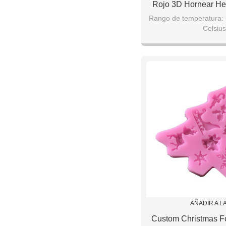
Rojo 3D Hornear He
Decoración Pudding
Rango de temperatura: 
Celsius
MOQ: 1 U
Tamaño: Tamaño pe
Forma: Forma per
AÑADIR A L
Custom Christmas F