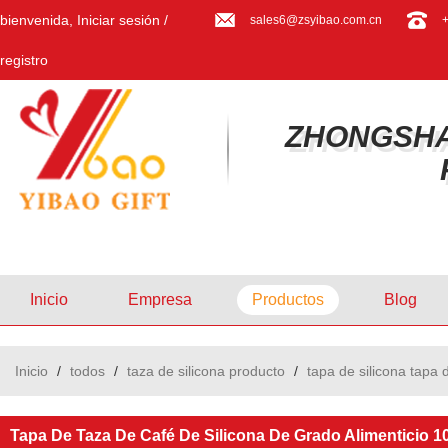
bienvenida,
Iniciar sesión
/
sales6@zsyibao.com.cn
registro
ZHONGSHA
Inicio
Empresa
Productos
Blog
Inicio
/
todos
/
taza de silicona producto
/
tapa de silicona tapa 
Tapa De Taza De Café De Silicona De Grado Alimenticio 