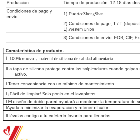
Producción
Tiempo de producción: 12-18 días des
Condiciones de pago y
1) Puerto:
ZhongShan
envío
2) Condiciones de pago; T / T (depósi
L),
Western Union
3) Condiciones de envío: FOB, CIF, E
Característica de producto:
l
100% nuevo
，
material de silicona de calidad alimentaria
l
La tapa de silicona protege contra las salpicaduras cuando golpea
activo.
l
Tener conveniencia con un mínimo de mantenimiento.
l
¡Fácil de limpiar! Solo ponlo en el lavaplatos.
l
El diseño de doble pared ayudará a mantener la temperatura de su
l
Ayuda a minimizar la evaporación y retener el calor.
l
Llévalas contigo a tu cafetería favorita para llenarlas.