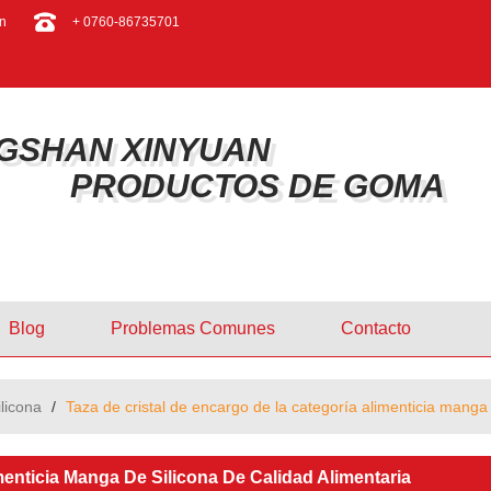
ESPAÑOL
n
+ 0760-86735701
ENGLISH
GSHAN XINYUAN
PRODUCTOS DE GOMA
Blog
Problemas Comunes
Contacto
ilicona
/
Taza de cristal de encargo de la categoría alimenticia manga 
menticia Manga De Silicona De Calidad Alimentaria