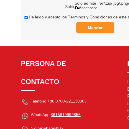
Solo admite .rar/.zip/.jpg/.png
Subir
Accesorios
He leido y acepto los Términos y Condiciones de este s
Mandar
PERSONA DE
CONTACTO
Teléfono:
+86 0760-221130305
WhatsApp:
8615819999856
Skype:
yibaogift05