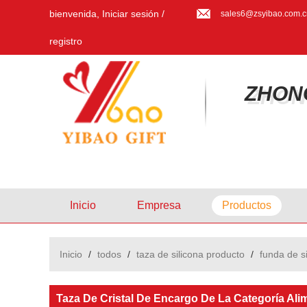
bienvenida,
Iniciar sesión
/
sales6@zsyibao.com.c
registro
ZHON
Inicio
Empresa
Productos
Inicio
/
todos
/
taza de silicona producto
/
funda de s
Taza De Cristal De Encargo De La Categoría Ali