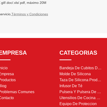
/.gif/.doc/.xls/.pdf, máximo 20M
ervicio,
Términos y Condiciones
EMPRESA
CATEGORIAS
Inicio
Bandeja De Cubitos De Hielo De Silicona
Empresa
Molde De Silicona
Productos
Taza De Silicona Producto
Blog
Infusor De Té
Problemas Comunes
Pulsera Y Pulsera De Silicona
Contacto
Utensilios De Cocina De Silicona
Equipo De Proteccion