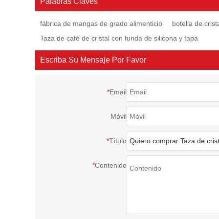
Palabras Claves
fábrica de mangas de grado alimenticio
botella de cris
Taza de café de cristal con funda de silicona y tapa
Escriba Su Mensaje Por Favor
*
Email
Móvil
*
Título
*
Contenido