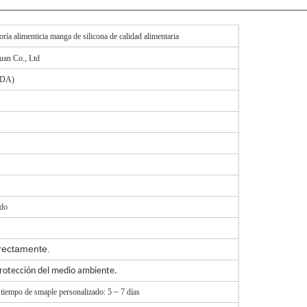
goría alimenticia manga de silicona de calidad alimentaria
uan Co., Ltd
 FDA)
ado
irectamente.
protección del medio ambiente.
 tiempo de smaple personalizado: 5 ~ 7 días