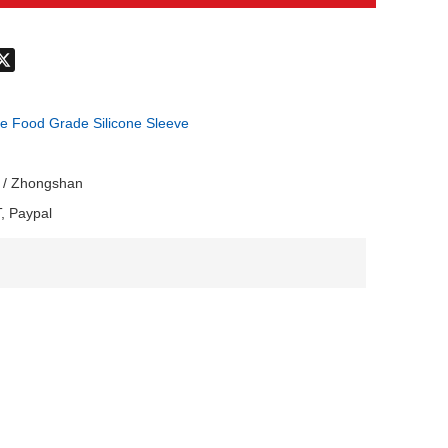
don
hatsApp
X
e Food Grade Silicone Sleeve
 / Zhongshan
, Paypal