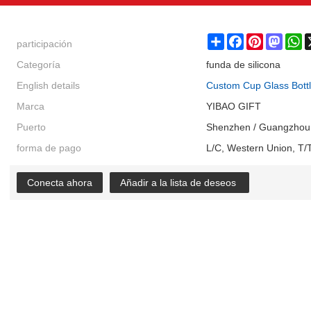
participación
Share
Facebook
Pinterest
Masto
W
Categoría
funda de silicona
English details
Custom Cup Glass Bottl
Marca
YIBAO GIFT
Puerto
Shenzhen / Guangzhou
forma de pago
L/C, Western Union, T/T
Conecta ahora
Añadir a la lista de deseos