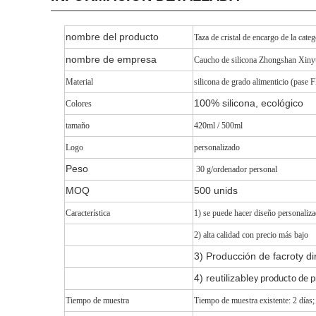
nombre del producto
Taza de cristal de encargo de la cate
nombre de empresa
Caucho de silicona Zhongshan Xiny
Material
silicona de grado alimenticio (pase
100% silicona, ecológico
Colores
tamaño
420ml / 500ml
Logo
personalizado
Peso
30 g
/ordenador personal
MOQ
500 unids
Característica
1) se puede hacer diseño personaliz
2) alta calidad con precio más bajo
3) Producción de facroty d
4) reutilizable
y producto de 
Tiempo de muestra
Tiempo de muestra existente: 2 días;