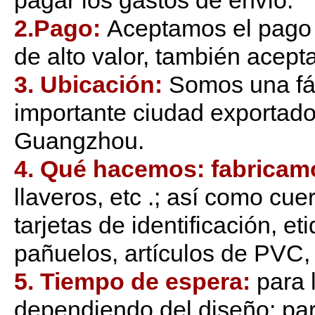
pagar los gastos de envío.
2.Pago:
Aceptamos el pago 
de alto valor, también acep
3. Ubicación:
Somos una fá
importante ciudad exportad
Guangzhou.
4. Qué hacemos: fabricam
llaveros, etc .; así como c
tarjetas de identificación, et
pañuelos, artículos de PVC, 
5. Tiempo de espera:
para 
dependiendo del diseño; par