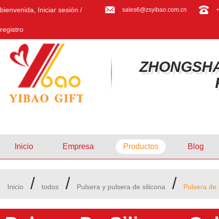
bienvenida,
Iniciar sesión
/
sales6@zsyibao.com.cn
registro
ZHONGSHA
Inicio
Empresa
Productos
Blog
/
/
/
Inicio
todos
Pulsera y pulsera de silicona
Pulsera de 