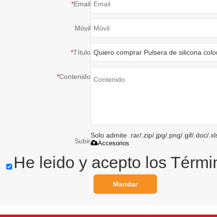
*
Email
Móvil
*
Título
*
Contenido
Solo admite .rar/.zip/.jpg/.png/.gif/.doc/
Subir
Accesorios
He leido y acepto los Térmi
Mandar