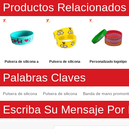
Productos Relacionados
Pulsera de silicona a
Pulsera de silicona
Personalizado logotipo
prueba de agua
reflectante
Debossed deportes
Palabras Claves
portátil
personalizada con
silicona pulsera para
logotipo de Debossed
regalo de promoción
Pulsera de silicona
Pulsera de silicona
Banda de mano promonti
Escriba Su Mensaje Por