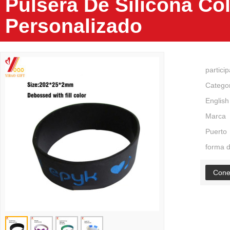
Pulsera De Silicona C
Personalizado
partici
Catego
English
Marca
Puerto
forma 
Cone