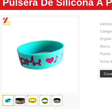
Pulsera De Silicona A 
partici
Catego
English
Marca
Puerto
forma 
Cone