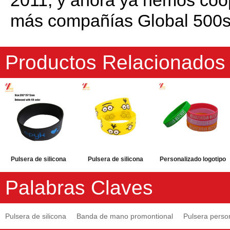
2011, y ahora ya hemos co
más compañías Global 500s
Productos Relacionados
Pulsera de silicona
Pulsera de silicona
Personalizado logotipo
colorida con logotipo
reflectante
Debossed deportes
Palabras Claves
de Debossed
personalizada con
silicona pulsera para
personalizado
logotipo de Debossed
regalo de promoción
Pulsera de silicona
Banda de mano promontional
Pulsera perso