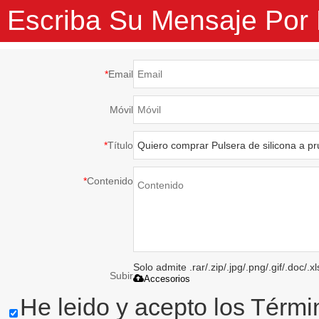
Escriba Su Mensaje Por
*
Email
Móvil
*
Título
*
Contenido
Solo admite .rar/.zip/.jpg/.png/.gif/.doc/
Subir
Accesorios
He leido y acepto los Térmi