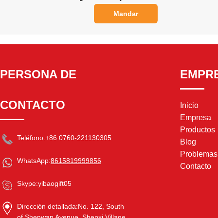
Mandar
PERSONA DE
EMPR
CONTACTO
Inicio
Empresa
Productos
Teléfono:
+86 0760-221130305
Blog
Problema
WhatsApp:
8615819999856
Contacto
Skype:
yibaogift05
Dirección detallada:
No. 122, South
of Shenwan Avenue, Shenxi Village,