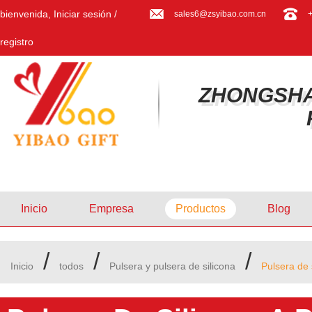
bienvenida,
Iniciar sesión
/
sales6@zsyibao.com.cn
registro
ZHONGSHA
Inicio
Empresa
Productos
Blog
/
/
/
Inicio
todos
Pulsera y pulsera de silicona
Pulsera de 