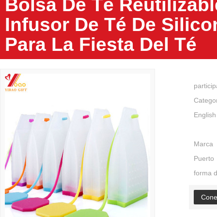
Bolsa De Té Reutilizab
Infusor De Té De Silic
Para La Fiesta Del Té
partici
Catego
English
Marca
Puerto
forma 
Cone