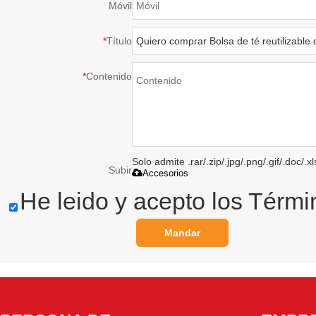
Móvil
*
Título
*
Contenido
Solo admite .rar/.zip/.jpg/.png/.gif/.doc/
Subir
Accesorios
He leido y acepto los Térmi
Mandar