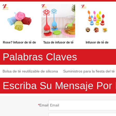
Rose? Infusor de té de
Taza de infusor de té
Infusor de té de
silicona para silicona
Infusor de té de
silicona / Colador de té
Palabras Claves
de grado alimentario
silicona Manija Filtro
de silicona de grado
FDA
de filtro de acero
alimenticio de silicona
Bolsa de té reutilizable de silicona
Suministros para la fiesta del té
inoxidable Infuser
Escriba Su Mensaje Por
*
Email