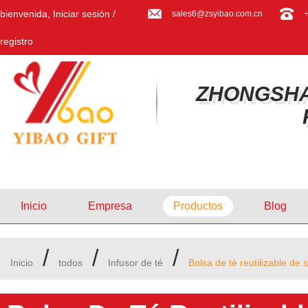
bienvenida,
Iniciar sesión
/
sales6@zsyibao.com.cn
registro
ZHONGSHA
Inicio
Empresa
Productos
Blog
/
/
/
Inicio
todos
Infusor de té
Bolsa de té reutilizable de 