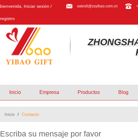
bienvenida,
Iniciar sesión
/
sales6@zsyibao.com.cn
registro
ZHONGSHA
Inicio
Empresa
Productos
Blog
Inicio
/
Contacto
Escriba su mensaje por favor