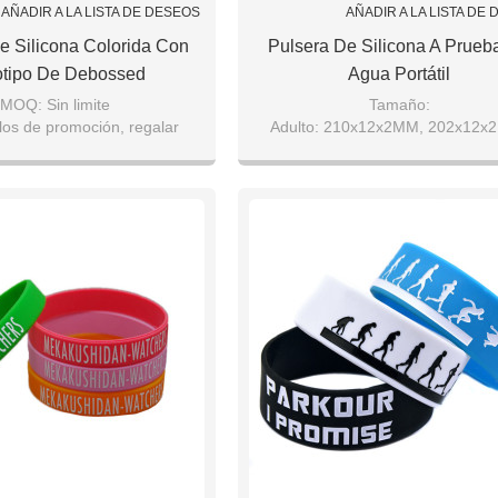
AÑADIR A LA LISTA DE DESEOS
AÑADIR A LA LISTA DE
e Silicona Colorida Con
Pulsera De Silicona A Prueb
tipo De Debossed
Agua Portátil
Personalizado
MOQ: Sin limite
Tamaño:
los de promoción, regalar
Adulto: 210x12x2MM, 202x12x
 1PC / Polybag; 100PCS /
Jóvenes: 190x12x2MM, 180x1
Bigbag
Niño: 165x12x2MM
(Diseño del cliente)