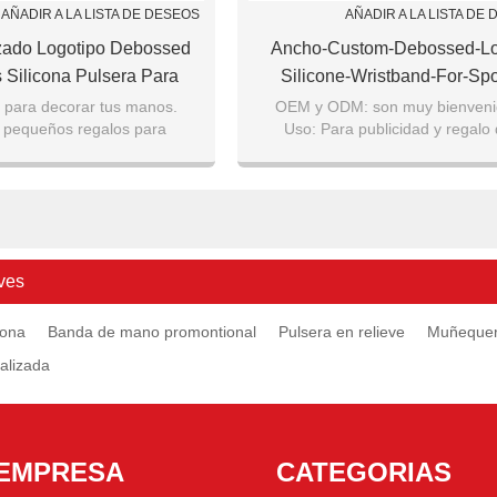
AÑADIR A LA LISTA DE DESEOS
AÑADIR A LA LISTA DE
zado Logotipo Debossed
Ancho-Custom-Debossed-L
 Silicona Pulsera Para
Silicone-Wristband-For-Spo
alo De Promoción
Promotion-Gift
 para decorar tus manos.
OEM y ODM: son muy bienveni
 pequeños regalos para
Uso: Para publicidad y regalo
er y animar a los niños.
promoción empresarial.
aliente de productos a b
Certificado: SGS, FDA, LFGB certi
ves
cona
Banda de mano promontional
Pulsera en relieve
Muñequera
alizada
EMPRESA
CATEGORIAS