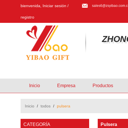
bienvenida,
Iniciar sesión
/
sales6@zsyibao.com.c
registro
ZHON
Inicio
Empresa
Productos
Inicio
/
todos
/
pulsera
CATEGORÍA
Pulsera