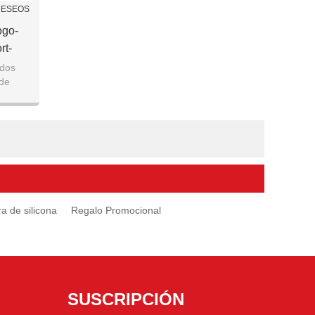
 DESEOS
ogo-
rt-
dos
 de
ficados
 de silicona
Regalo Promocional
SUSCRIPCIÓN