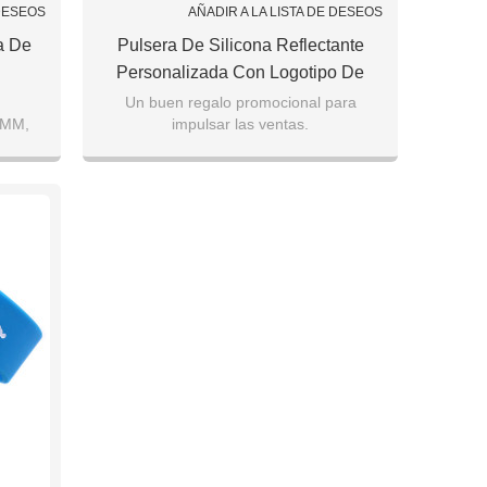
 DESEOS
AÑADIR A LA LISTA DE DESEOS
a De
Pulsera De Silicona Reflectante
Personalizada Con Logotipo De
Debossed
Un buen regalo promocional para
2MM,
impulsar las ventas.
2x2MM
Muestra tu propio encanto y estilo.
Un regalo para decorar tus manos.