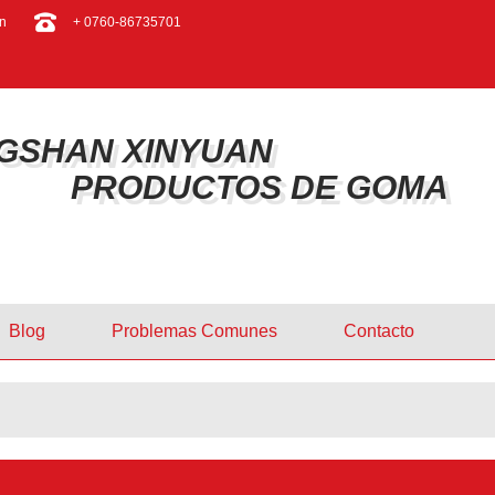
ESPAÑOL
n
+ 0760-86735701
ENGLISH
GSHAN XINYUAN
PRODUCTOS DE GOMA
Blog
Problemas Comunes
Contacto