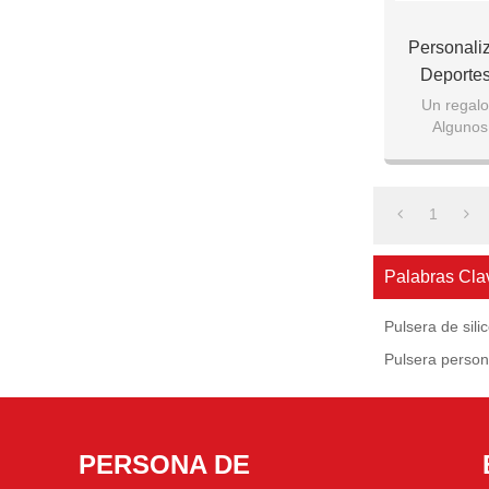
Personali
Deportes
Reg
Un regalo
Algunos
complac
Venta c
1
Palabras Cla
Pulsera de sili
Pulsera person
PERSONA DE