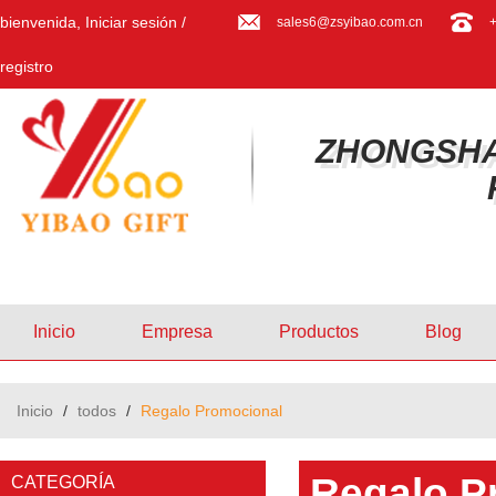
bienvenida,
Iniciar sesión
/
sales6@zsyibao.com.cn
registro
ZHONGSHA
Inicio
Empresa
Productos
Blog
Inicio
/
todos
/
Regalo Promocional
Regalo P
CATEGORÍA