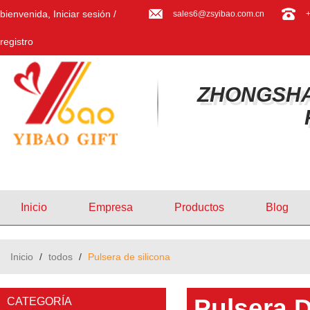
bienvenida,
Iniciar sesión
/
sales6@zsyibao.com.cn
registro
ZHONGSHA
Inicio
Empresa
Productos
Blog
Inicio
/
todos
/
Pulsera de silicona
Pulsera D
CATEGORÍA