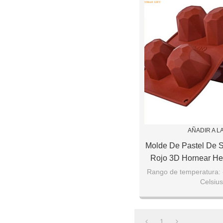
AÑADIR A L
Molde De Pastel De S
Rojo 3D Hornear He
Decoración Pudding
Rango de temperatura: 
Celsius
MOQ: 1 U
Tamaño: Tamaño pe
Forma: Forma per
1