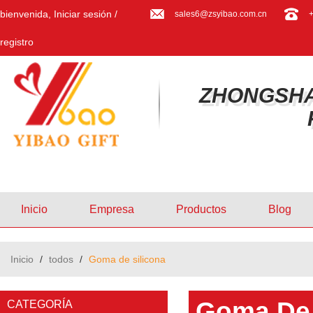
bienvenida,
Iniciar sesión
/
sales6@zsyibao.com.cn
registro
ZHONGSHA
Inicio
Empresa
Productos
Blog
Inicio
/
todos
/
Goma de silicona
Goma De 
CATEGORÍA