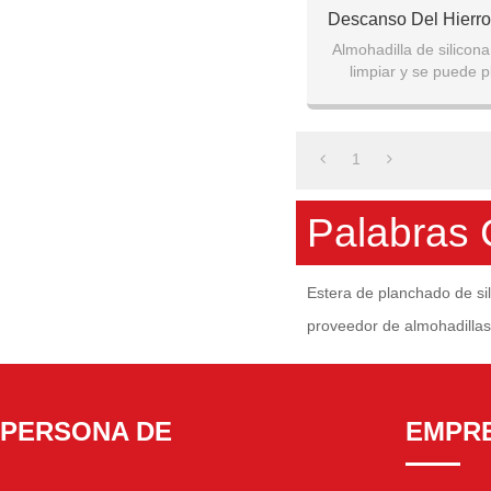
Descanso Del Hierro
Resistente A
Almohadilla de silicona 
limpiar y se puede p
almacenamiento conv
esterilla de
1
Palabras 
Estera de planchado de si
proveedor de almohadillas
PERSONA DE
EMPR