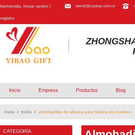
bienvenida,
Iniciar sesión
/
sales6@zsyibao.com.cn
registro
ZHONGSHA
Inicio
Empresa
Productos
Blog
Inicio
/
todos
/
almohadillas de silicona para fabrica de muebles
Almohadil
CATEGORÍA