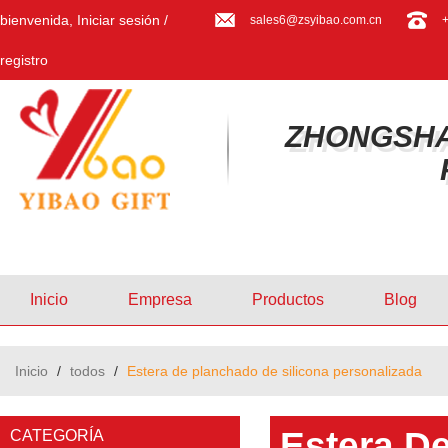
bienvenida,
Iniciar sesión
/
sales6@zsyibao.com.cn
registro
ZHONGSHA
Inicio
Empresa
Productos
Blog
Inicio
/
todos
/
Estera de planchado de silicona personalizada
Estera D
CATEGORÍA