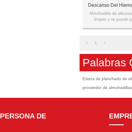
Descanso Del Hierro
Resistente A
Almohadilla de silicona 
limpiar y se puede p
almacenamiento conv
esterilla de
1
Palabras 
Estera de planchado de si
proveedor de almohadillas
PERSONA DE
EMPR