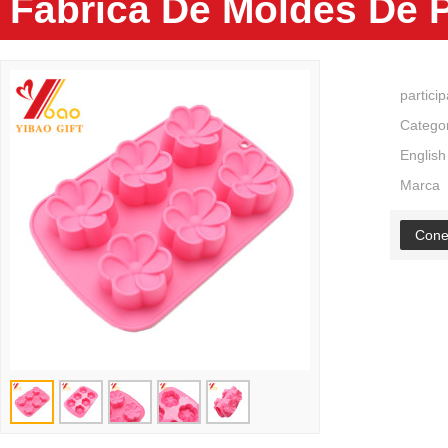
Fábrica De Moldes De P
partici
Catego
English
Marca
Cone