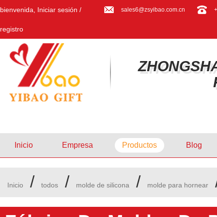
bienvenida,
Iniciar sesión
/
sales6@zsyibao.com.cn
registro
ZHONGSHA
Inicio
Empresa
Productos
Blog
/
/
/
Inicio
todos
molde de silicona
molde para hornear