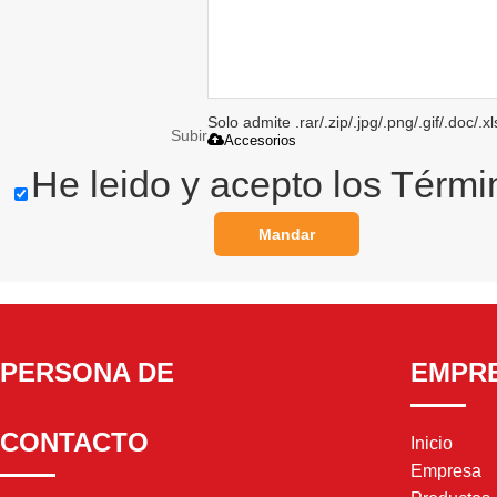
Solo admite .rar/.zip/.jpg/.png/.gif/.doc/
Subir
Accesorios
He leido y acepto los Térmi
Mandar
PERSONA DE
EMPR
CONTACTO
Inicio
Empresa