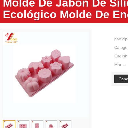
Molde De Jabón De Sili
Ecológico Molde De En
partici
Catego
English
Marca
Cone