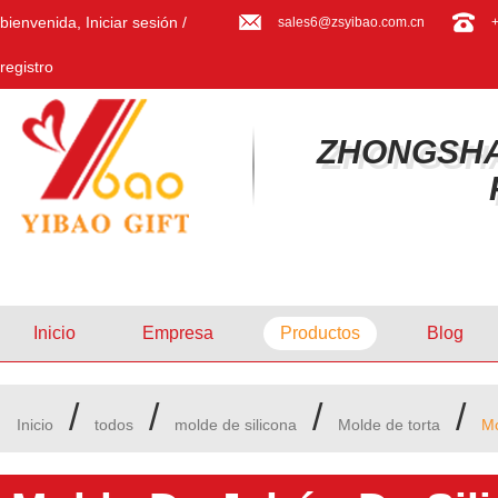
bienvenida,
Iniciar sesión
/
sales6@zsyibao.com.cn
registro
ZHONGSHA
Inicio
Empresa
Productos
Blog
/
/
/
/
Inicio
todos
molde de silicona
Molde de torta
Mo