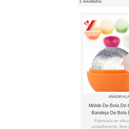
1 resultados
escaparate
AÑADIR A L
Molde De Bola De 
Bandeja De Bola 
Silicona Flexible Par
Fabricado en sili
antiadherente, libre
Bebida Fría, Esfer