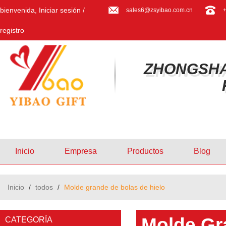
bienvenida,
Iniciar sesión
/
sales6@zsyibao.com.cn
registro
ZHONGSHA
Inicio
Empresa
Productos
Blog
Inicio
/
todos
/
Molde grande de bolas de hielo
Molde Gr
CATEGORÍA