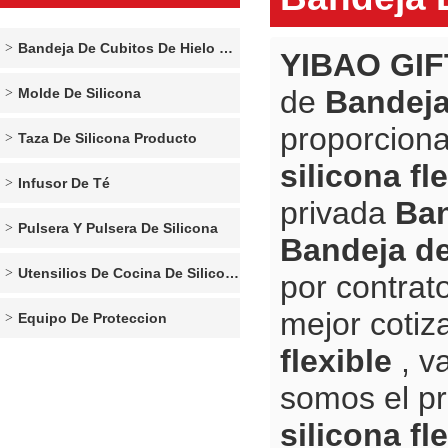
Bandeja De Cubitos De Hielo De Silicona
YIBAO GIF
de
Bandeja 
Molde De Silicona
proporcion
Taza De Silicona Producto
silicona fl
Infusor De Té
privada
Ban
Pulsera Y Pulsera De Silicona
Bandeja de 
Utensilios De Cocina De Silicona
por contrat
mejor cotiz
Equipo De Proteccion
flexible
, v
somos el p
silicona fl