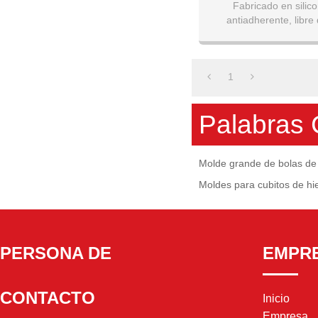
Silicona Flexible Par
Fabricado en sili
antiadherente, libre
Bebida Fría, Esfer
Bola De H
1
Palabras 
Molde grande de bolas de 
Moldes para cubitos de hi
PERSONA DE
EMPR
CONTACTO
Inicio
Empresa