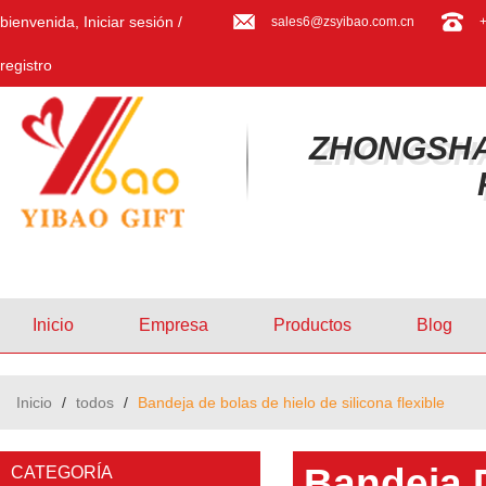
bienvenida,
Iniciar sesión
/
sales6@zsyibao.com.cn
registro
ZHONGSHA
Inicio
Empresa
Productos
Blog
Inicio
/
todos
/
Bandeja de bolas de hielo de silicona flexible
Bandeja D
CATEGORÍA