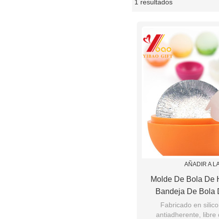
1 resultados
escaparate
AÑADIR A L
Molde De Bola De 
Bandeja De Bola 
Silicona Flexible Par
Fabricado en sili
antiadherente, libre
Bebida Fría, Esfer