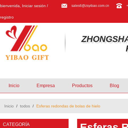
bienvenida,
Iniciar sesión
/
sales6@zsyibao.com.cn
registro
ZHONGSHA
Inicio
Empresa
Productos
Blog
Inicio
/
todos
/
Esferas redondas de bolas de hielo
Esferas 
CATEGORÍA