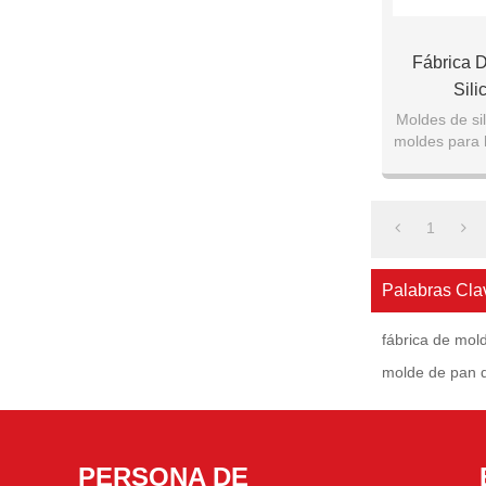
Fábrica 
Sil
Moldes de sil
moldes para 
silicona ant
1
Palabras Cla
fábrica de mol
molde de pan d
PERSONA DE