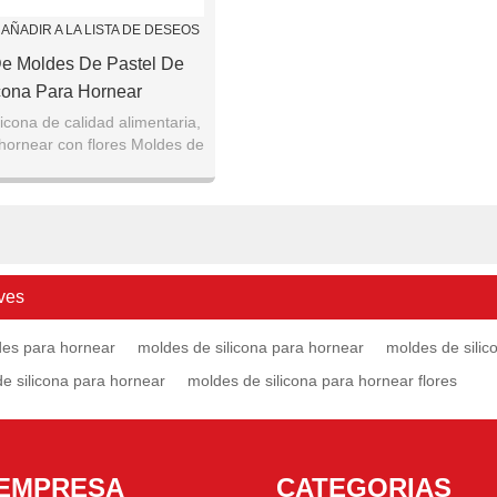
AÑADIR A LA LISTA DE DESEOS
De Moldes De Pastel De
icona Para Hornear
icona de calidad alimentaria,
hornear con flores Moldes de
iadherentes aprobados por la
FD
ves
des para hornear
moldes de silicona para hornear
moldes de silic
e silicona para hornear
moldes de silicona para hornear flores
EMPRESA
CATEGORIAS