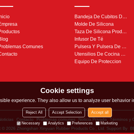
Inicio
Bandeja De Cubitos De Hielo De Silicona
Empresa
Molde De Silicona
Productos
Taza De Silicona Producto
Blog
Infusor De Té
Problemas Comunes
Pulsera Y Pulsera De Silicona
Contacto
Utensilios De Cocina De Silicona
Equipo De Proteccion
Cookie settings
ible experience. They also allow us to analyze user behavior in
Reject All
Accept Selection
Accept all
Noticias
Contacto
Problemas comunes
Noticia Privada
Términos y 
Necessary
Analytics
Preferences
Marketing
t © 2026
Zhongshan Xinyuan Rubber Products Co., Ltd.
Support By
B