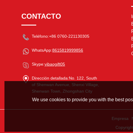
CONTACTO
Teléfono:
+86 0760-221130305
WhatsApp:
8615819999856
Skype:
yibaogift05
Dirección detallada:
No. 122, South
of Shenwan Avenue, Shenxi Village,
Shenwan Town, Zhongshan City
We use cookies to provide you with the best poss
Empresa
Copyrigh