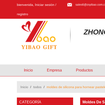
bienvenida,
Iniciar sesión
/
sales6@zsyibao.com.c
registro
ZHON
Inicio
Empresa
Productos
Inicio
/
todos
/
moldes de silicona para hornear pastel
CATEGORÍA
Moldes De Si