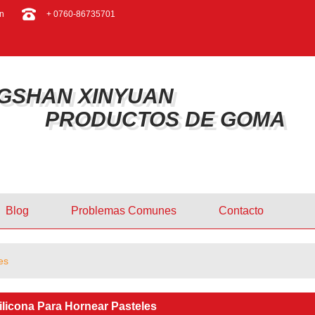
ESPAÑOL
n
+ 0760-86735701
ENGLISH
GSHAN XINYUAN
PRODUCTOS DE GOMA
Blog
Problemas Comunes
Contacto
es
licona Para Hornear Pasteles