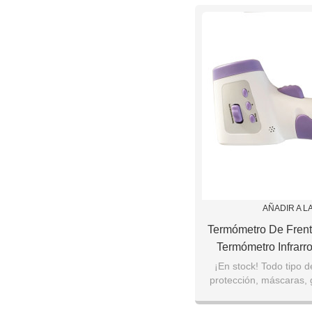
AÑADIR A L
Termómetro De Frent
Termómetro Infrarro
Temperatura Para Be
¡En stock! Todo tipo d
protección, máscaras, g
Mano
temperatura, desinfect
etc.