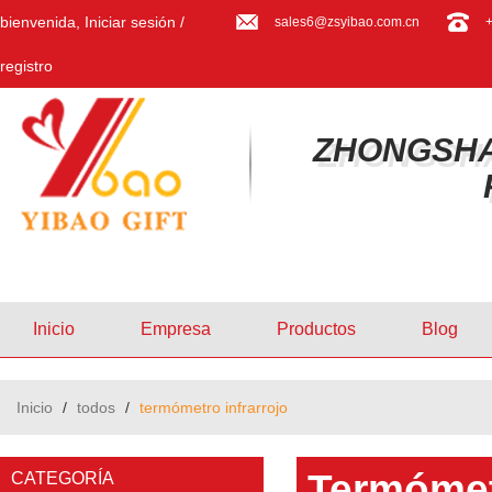
bienvenida,
Iniciar sesión
/
sales6@zsyibao.com.cn
registro
ZHONGSHA
Inicio
Empresa
Productos
Blog
Inicio
/
todos
/
termómetro infrarrojo
Termómetr
CATEGORÍA