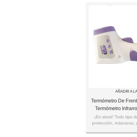
AÑADIR A L
Termómetro De Frent
Termómetro Infrarro
Temperatura Para Be
¡En stock! Todo tipo d
protección, máscaras, g
Mano
temperatura, desinfect
etc.