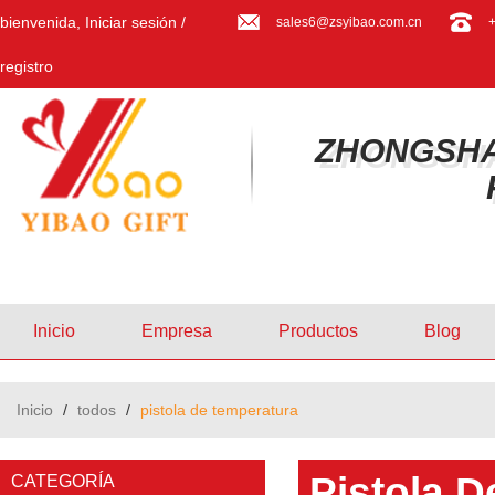
bienvenida,
Iniciar sesión
/
sales6@zsyibao.com.cn
registro
ZHONGSHA
Inicio
Empresa
Productos
Blog
Inicio
/
todos
/
pistola de temperatura
Pistola 
CATEGORÍA