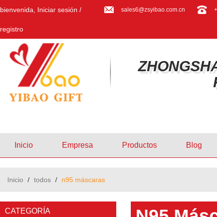
bienvenida,
Iniciar sesión
/
sales6@zsyibao.com.cn
registro
ZHONGSHA
Inicio
Empresa
Productos
Blog
Inicio
/
todos
/
n95 máscaras
N95 Másc
CATEGORÍA