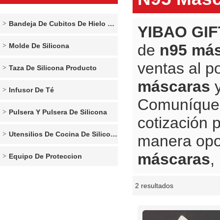
Bandeja De Cubitos De Hielo De Silicona
YIBAO GIF
de
n95 má
Molde De Silicona
ventas al p
Taza De Silicona Producto
máscaras
Infusor De Té
Comuníques
Pulsera Y Pulsera De Silicona
cotización 
Utensilios De Cocina De Silicona
manera opo
máscaras
,
Equipo De Proteccion
2 resultados
escaparate