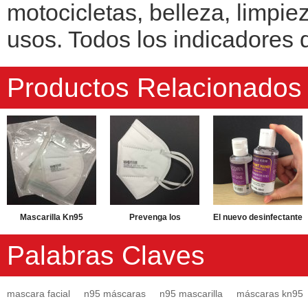
motocicletas, belleza, limpi
usos. Todos los indicadores d
Productos Relacionados
Mascarilla Kn95
Prevenga los
El nuevo desinfectante
Mascarilla desechable
protectores faciales
para manos con
Palabras Claves
N95 Mascarilla anti
de seguridad de la
alcohol sin agua de 60
contaminación del aire
saliva Máscara facial
ml mata los gérmenes
mascara facial
n95 máscaras
n95 mascarilla
máscaras kn95
Mascarilla facial
de respiración
gel desinfectante para