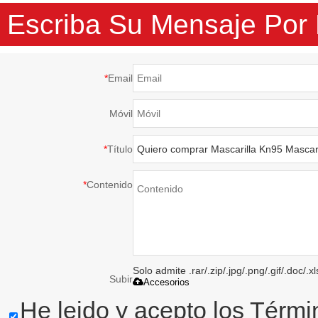
reutilizable plegable
manos instantáneo
Escriba Su Mensaje Por
Ffp2 Máscara EN 149
ffp2
*
Email
Móvil
*
Título
*
Contenido
Solo admite .rar/.zip/.jpg/.png/.gif/.doc/
Subir
Accesorios
He leido y acepto los Térmi