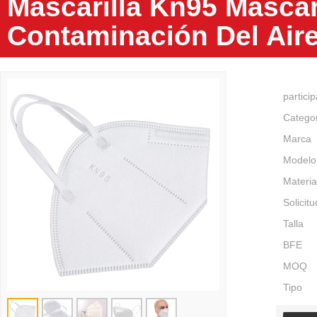
Mascarilla Kn95 Mascar
Contaminación Del Aire
partici
Catego
Marca
Modelo
Materia
Solicitu
Talla
BFE
MOQ
Tipo