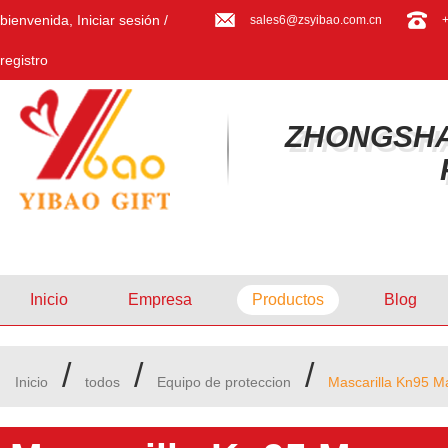
bienvenida,
Iniciar sesión
/
sales6@zsyibao.com.cn
registro
ZHONGSHA
Inicio
Empresa
Productos
Blog
/
/
/
Inicio
todos
Equipo de proteccion
Mascarilla Kn95 Ma