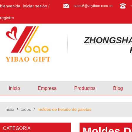
bienvenida,
Iniciar sesión
/
sales6@zsyibao.com.cn
registro
ZHONGSHA
Inicio
Empresa
Productos
Blog
Inicio
/
todos
/
moldes de helado de paletas
Moldes D
CATEGORÍA