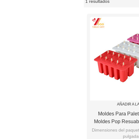
1 resultados
escaparate
AÑADIR A L
Moldes Para Palet
Moldes Pop Resuab
Para Helados Fabric
Dimensiones del paquete
pulgada
De Hielo Congela