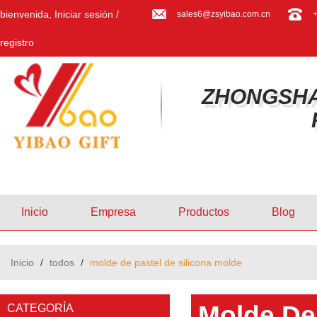
bienvenida,
Iniciar sesión
/
sales6@zsyibao.com.cn
registro
ZHONGSHA
Inicio
Empresa
Productos
Blog
Inicio
/
todos
/
molde de pastel de silicona molde
Molde De 
CATEGORÍA