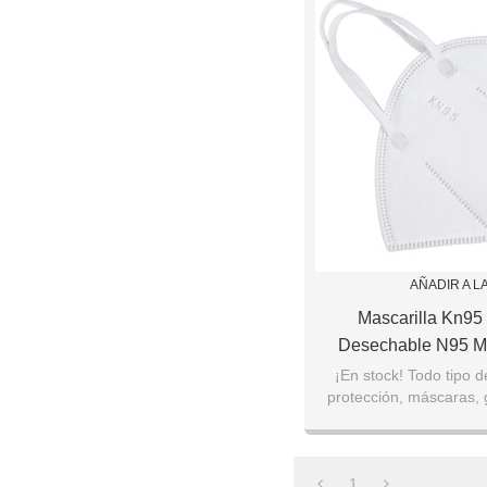
AÑADIR A L
Mascarilla Kn95 
Desechable N95 Mas
Contaminación Del A
¡En stock! Todo tipo d
protección, máscaras, g
Facial
temperatura, desinfect
etc.
1