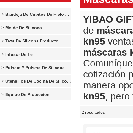
Bandeja De Cubitos De Hielo De Silicona
YIBAO GIF
de
máscar
Molde De Silicona
kn95
ventas
Taza De Silicona Producto
máscaras 
Infusor De Té
Comuníques
Pulsera Y Pulsera De Silicona
cotización 
Utensilios De Cocina De Silicona
manera opo
kn95
, pero
Equipo De Proteccion
2 resultados
escaparate