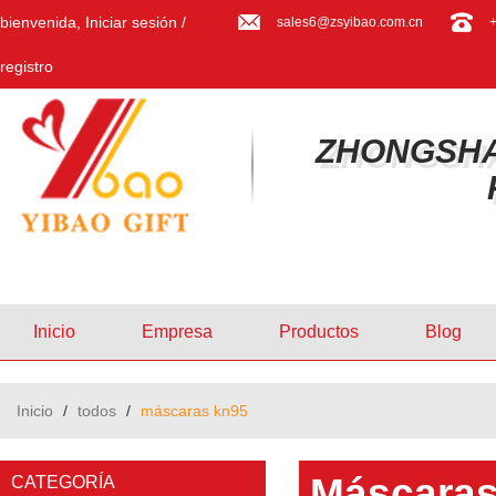
bienvenida,
Iniciar sesión
/
sales6@zsyibao.com.cn
registro
ZHONGSHA
Inicio
Empresa
Productos
Blog
Inicio
/
todos
/
máscaras kn95
Máscaras
CATEGORÍA