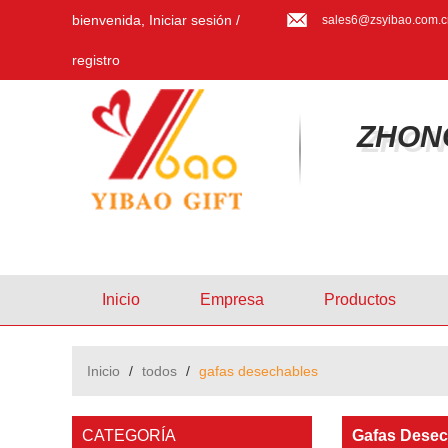
bienvenida,
Iniciar sesión
/
sales6@zsyibao.com.c
registro
ZHON
Inicio
Empresa
Productos
Inicio
/
todos
/
gafas desechables
CATEGORÍA
Gafas Desec