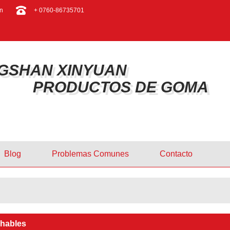
ESPAÑOL
n
+ 0760-86735701
ENGLISH
GSHAN XINYUAN
PRODUCTOS DE GOMA
Blog
Problemas Comunes
Contacto
hables