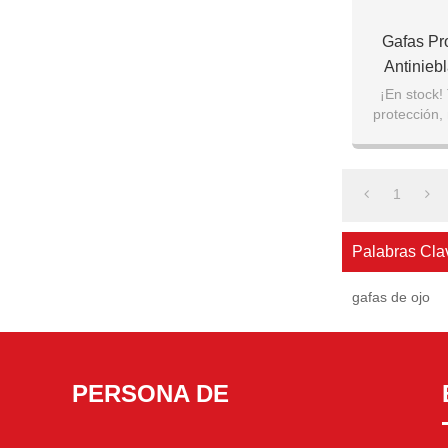
Gafas Pr
Antinieb
Contra Sa
¡En stock!
protección,
Gafas Pr
temperatura
1
Palabras Cla
gafas de ojo
PERSONA DE