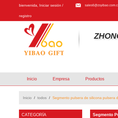
bienvenida,
Iniciar sesión
/
sales6@zsyibao.com.c
registro
ZHON
Inicio
Empresa
Productos
Inicio
/
todos
/
Segmento pulsera de silicona pulsera d
CATEGORÍA
Segmento Pul