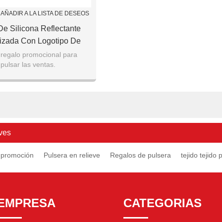
AÑADIR A LA LISTA DE DESEOS
De Silicona Reflectante
izada Con Logotipo De
Debossed
regalo promocional para
pulsar las ventas.
u propio encanto y estilo.
 para decorar tus manos.
ves
 promoción
Pulsera en relieve
Regalos de pulsera
tejido tejido 
EMPRESA
CATEGORIAS