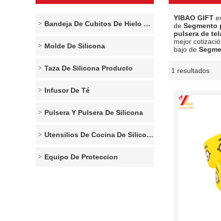
YIBAO GIFT
es
Bandeja De Cubitos De Hielo De Silicona
de
Segmento p
pulsera de tel
mejor cotizaci
Molde De Silicona
bajo de
Segmen
Taza De Silicona Producto
1 resultados
escaparate
Infusor De Té
Pulsera Y Pulsera De Silicona
Utensilios De Cocina De Silicona
Equipo De Proteccion