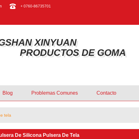
ESPAÑOL
n
+ 0760-86735701
ENGLISH
GSHAN XINYUAN
PRODUCTOS DE GOMA
Blog
Problemas Comunes
Contacto
e tela
sera De Silicona Pulsera De Tela