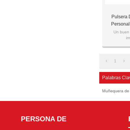
Pulsera 
Personal
Un buen 
im
Muestra t
Un regalo
1
Palabras Cla
Muñequera de
PERSONA DE