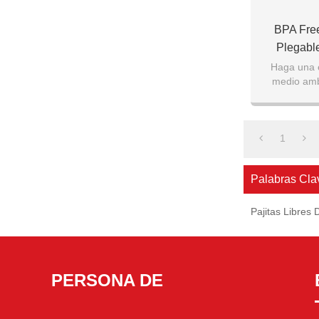
BPA Fre
Plegable
Haga una e
medio ambi
pajitas de pl
1
Palabras Cla
Pajitas Libres 
PERSONA DE