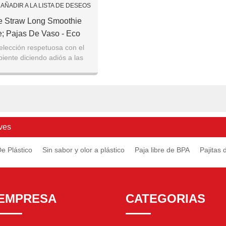
AÑADIR A LA LISTA DE DESEOS
e Straw Long Smoothie
; Pajas De Vaso - Eco
Friendly
lección respetuosa con el
ente diciendo adiós a las
ástico con pajitas de silicona
reutilizabl
ves
De Plástico
Sin sabor y olor a plástico
Paja libre de BPA
Pajitas 
EMPRESA
CATEGORIAS