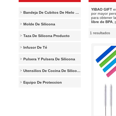
YIBAO GIFT
es
Bandeja De Cubitos De Hielo De Silicona
por mayor per
para obtener l
libre de BPA
, 
Molde De Silicona
1 resultados
escaparate
Taza De Silicona Producto
Infusor De Té
Pulsera Y Pulsera De Silicona
Utensilios De Cocina De Silicona
Equipo De Proteccion