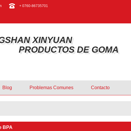
ESPAÑOL
n
+ 0760-86735701
ENGLISH
GSHAN XINYUAN
PRODUCTOS DE GOMA
Blog
Problemas Comunes
Contacto
De BPA