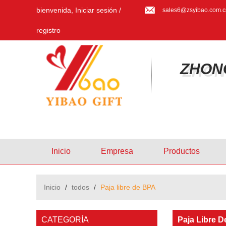
bienvenida,
Iniciar sesión
/
sales6@zsyibao.com.c
registro
ZHON
Inicio
Empresa
Productos
Inicio
/
todos
/
Paja libre de BPA
CATEGORÍA
Paja Libre 