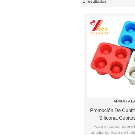
1 resultados
escaparate
AÑADIR A L
Promoción De Cubit
Silicona, Cubito
Pase el cursor sobre 
ampliarla. Vaso de hiel