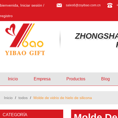
bienvenida,
Iniciar sesión
/
sales6@zsyibao.com.cn
registro
ZHONGSHA
Inicio
Empresa
Productos
Blog
Inicio
/
todos
/
Molde de vidrio de hielo de silicona
Molde De 
CATEGORÍA