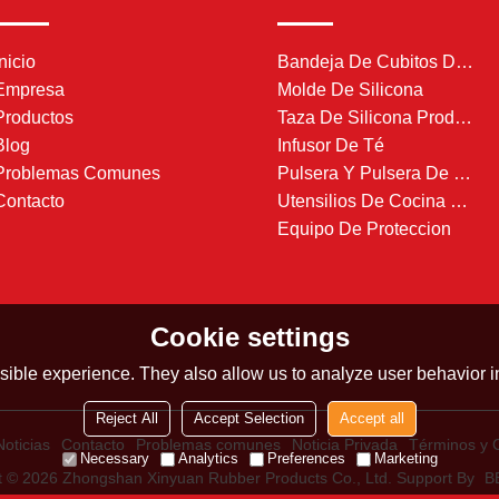
Inicio
Bandeja De Cubitos De Hielo De Silicona
Empresa
Molde De Silicona
Productos
Taza De Silicona Producto
Blog
Infusor De Té
Problemas Comunes
Pulsera Y Pulsera De Silicona
Contacto
Utensilios De Cocina De Silicona
Equipo De Proteccion
Cookie settings
ible experience. They also allow us to analyze user behavior in
Reject All
Accept Selection
Accept all
Noticias
Contacto
Problemas comunes
Noticia Privada
Términos y 
Necessary
Analytics
Preferences
Marketing
t © 2026
Zhongshan Xinyuan Rubber Products Co., Ltd.
Support By
B