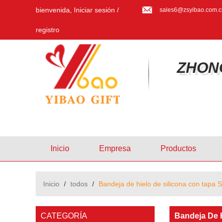
bienvenida,
Iniciar sesión
/
sales6@zsyibao.com.c
registro
ZHON
Inicio
Empresa
Productos
Inicio
/
todos
/
Bandeja de hielo de silicona con tapa 
CATEGORÍA
Bandeja De 