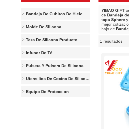
YIBAO GIFT
es
Bandeja De Cubitos De Hielo De Silicona
de
Bandeja de
tapa Sphere
mejor cotizaci
Molde De Silicona
bajo de
Bandej
Taza De Silicona Producto
1 resultados
escaparate
Infusor De Té
Pulsera Y Pulsera De Silicona
Utensilios De Cocina De Silicona
Equipo De Proteccion