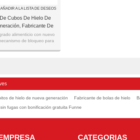
AÑADIR A LA LISTA DE DESEOS
 De Cubos De Hielo De
eración, Fabricante De
elo, Bandeja De Hielo De
 grado alimenticio con nuevo
mecanismo de bloqueo para
Con Tapa De Esfera Para
as de agua en todas partes.
Whisky, Cócteles, Vodka
ves
itos de hielo de nueva generación
Fabricante de bolas de hielo
B
sin fugas con bonificación gratuita Funne
EMPRESA
CATEGORIAS