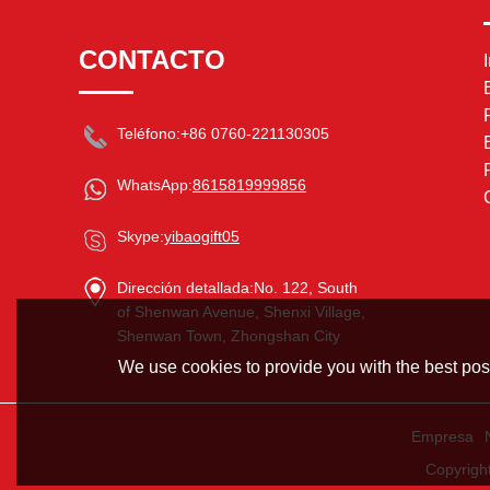
CONTACTO
Teléfono:
+86 0760-221130305
WhatsApp:
8615819999856
Skype:
yibaogift05
Dirección detallada:
No. 122, South
of Shenwan Avenue, Shenxi Village,
Shenwan Town, Zhongshan City
We use cookies to provide you with the best poss
Empresa
Copyrigh