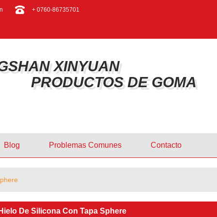
ESPAÑOL
n
+ 0760-86735701
ENGLISH
GSHAN XINYUAN
PRODUCTOS DE GOMA
Blog
Problemas Comunes
Contacto
Sphere
Hielo De Silicona Con Tapa Sphere