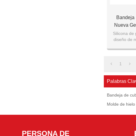
Bandeja
Nueva Gen
Bolas De Hi
Silicona de
diseño de 
Silicona 
evitar fug
Enfriar 
1
Palabras Cla
Bandeja de cub
Molde de hielo 
PERSONA DE