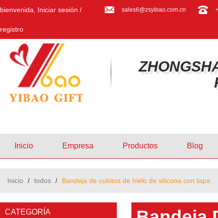
bienvenida,
Iniciar sesión
/
sales6@zsyibao.com.cn
registro
ZHONGSHA
Inicio
Empresa
Productos
Blog
Inicio
/
todos
/
Bandeja de cubitos de hielo de silicona con tapa
Bandeja 
CATEGORÍA