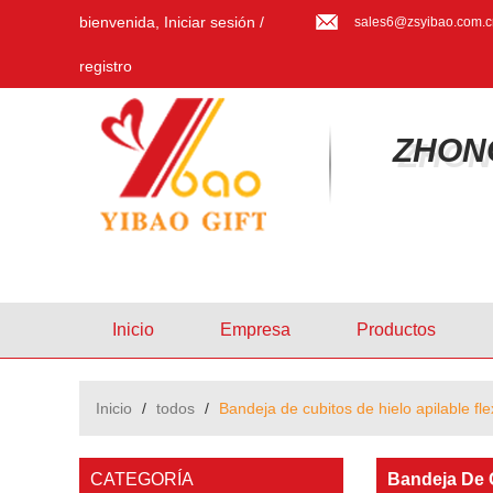
bienvenida,
Iniciar sesión
/
sales6@zsyibao.com.c
registro
ZHON
Inicio
Empresa
Productos
Inicio
/
todos
/
Bandeja de cubitos de hielo apilable fle
CATEGORÍA
Bandeja De C