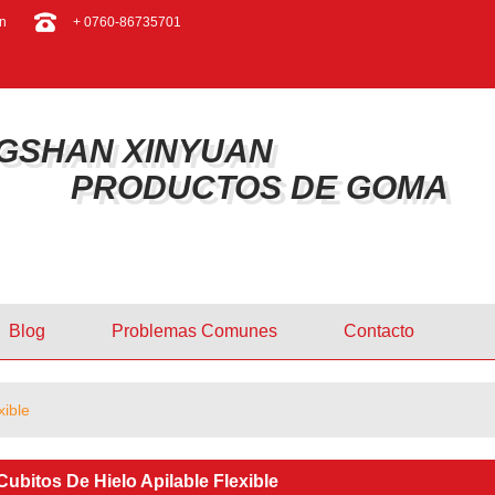
ESPAÑOL
n
+ 0760-86735701
ENGLISH
GSHAN XINYUAN
PRODUCTOS DE GOMA
Blog
Problemas Comunes
Contacto
xible
ubitos De Hielo Apilable Flexible