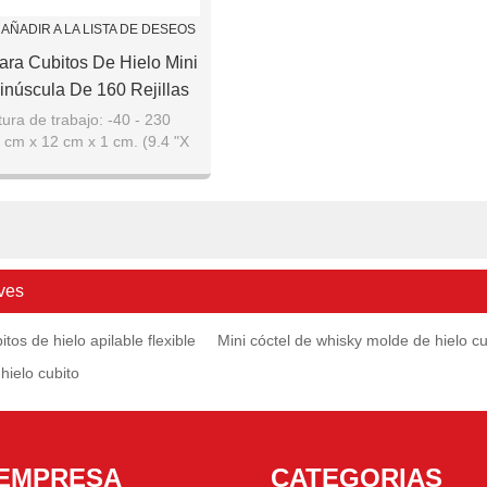
AÑADIR A LA LISTA DE DESEOS
ra Cubitos De Hielo Mini
inúscula De 160 Rejillas
ura de trabajo: -40 - 230
cm x 12 cm x 1 cm. (9.4 "X
4.7" X 0.4 ")
ves
tos de hielo apilable flexible
Mini cóctel de whisky molde de hielo c
hielo cubito
EMPRESA
CATEGORIAS