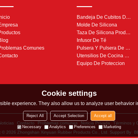
Inicio
Bandeja De Cubitos De Hielo De Silicona
Empresa
Molde De Silicona
Productos
Taza De Silicona Producto
Blog
Infusor De Té
Problemas Comunes
Pulsera Y Pulsera De Silicona
Contacto
Utensilios De Cocina De Silicona
Equipo De Proteccion
Cookie settings
ible experience. They also allow us to analyze user behavior in
Reject All
Accept Selection
Accept all
Noticias
Contacto
Problemas comunes
Noticia Privada
Términos y 
Necessary
Analytics
Preferences
Marketing
t © 2026
Zhongshan Xinyuan Rubber Products Co., Ltd.
Support By
B