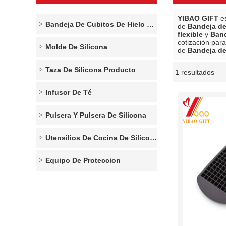
YIBAO GIFT
es
Bandeja De Cubitos De Hielo De Silicona
de
Bandeja de 
flexible
y
Band
cotización par
Molde De Silicona
de
Bandeja de 
Taza De Silicona Producto
1 resultados
escaparate
Infusor De Té
Pulsera Y Pulsera De Silicona
Utensilios De Cocina De Silicona
Equipo De Proteccion