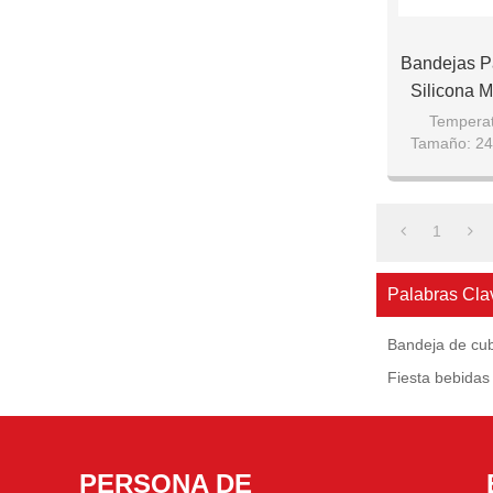
Bandejas Pa
Silicona M
Temperat
Tamaño: 24 
1
Palabras Cla
Bandeja de cubi
Fiesta bebidas 
PERSONA DE