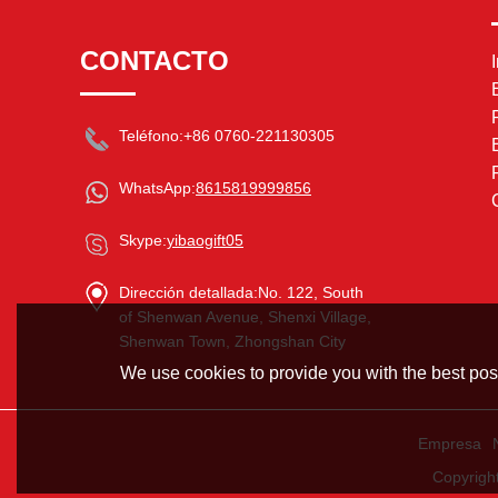
CONTACTO
Teléfono:
+86 0760-221130305
WhatsApp:
8615819999856
Skype:
yibaogift05
Dirección detallada:
No. 122, South
of Shenwan Avenue, Shenxi Village,
Shenwan Town, Zhongshan City
We use cookies to provide you with the best poss
Empresa
Copyrigh