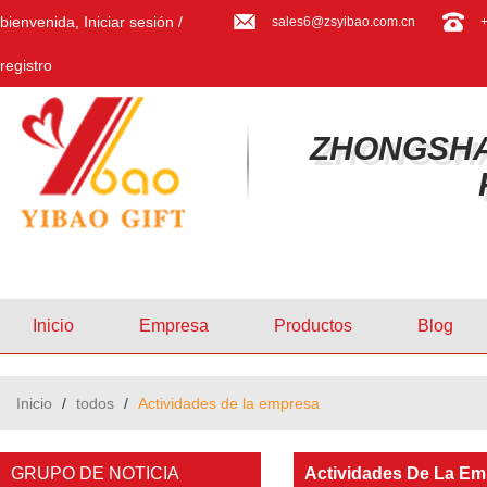
bienvenida,
Iniciar sesión
/
sales6@zsyibao.com.cn
registro
ZHONGSHA
Inicio
Empresa
Productos
Blog
Inicio
/
todos
/
Actividades de la empresa
GRUPO DE NOTICIA
Actividades De La Em