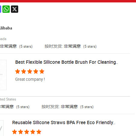
ok
terest
Mastodon
WhatsApp
X
Alibaba