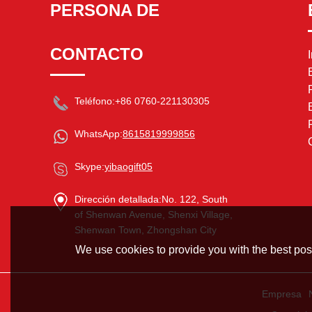
PERSONA DE
CONTACTO
Teléfono:
+86 0760-221130305
WhatsApp:
8615819999856
Skype:
yibaogift05
Dirección detallada:
No. 122, South
of Shenwan Avenue, Shenxi Village,
Shenwan Town, Zhongshan City
We use cookies to provide you with the best poss
Empresa