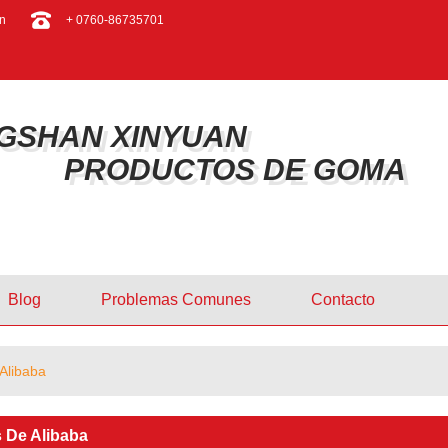
ESPAÑOL
n
+ 0760-86735701
ENGLISH
GSHAN XINYUAN
PRODUCTOS DE GOMA
Blog
Problemas Comunes
Contacto
Alibaba
 De Alibaba