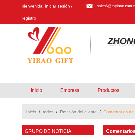
bienvenida,
Iniciar sesión
/
sales6@zsyibao.com.c
registro
ZHON
Inicio
Empresa
Productos
Inicio
/
todos
/
Revisión del cliente
/
Comentarios de 
GRUPO DE NOTICIA
Comentarios