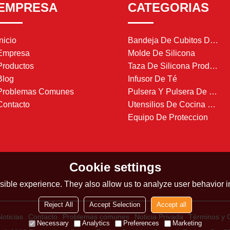
EMPRESA
CATEGORIAS
Inicio
Bandeja De Cubitos De Hielo De Silicona
Empresa
Molde De Silicona
Productos
Taza De Silicona Producto
Blog
Infusor De Té
Problemas Comunes
Pulsera Y Pulsera De Silicona
Contacto
Utensilios De Cocina De Silicona
Equipo De Proteccion
Cookie settings
ible experience. They also allow us to analyze user behavior in
Reject All
Accept Selection
Accept all
Noticias
Contacto
Problemas comunes
Noticia Privada
Términos y 
Necessary
Analytics
Preferences
Marketing