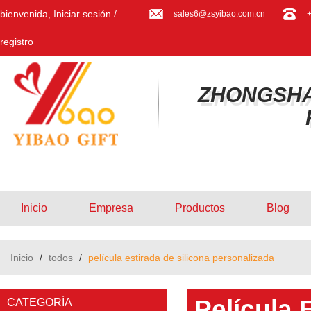
bienvenida,
Iniciar sesión
/
sales6@zsyibao.com.cn
registro
ZHONGSHA
Inicio
Empresa
Productos
Blog
Inicio
/
todos
/
película estirada de silicona personalizada
Película 
CATEGORÍA