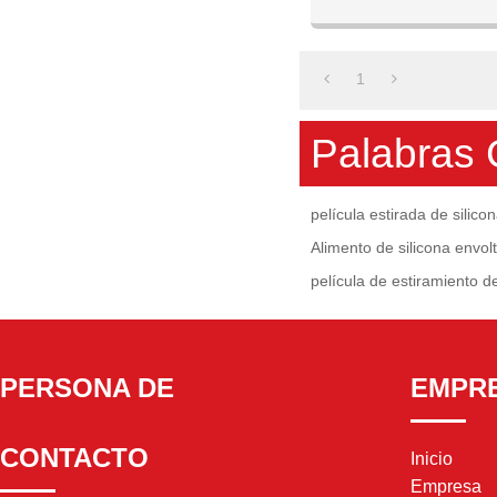
Mantener perfectamente 
verduras frescas 
1
Palabras 
película estirada de silic
Alimento de silicona envol
película de estiramiento d
PERSONA DE
EMPR
CONTACTO
Inicio
Empresa