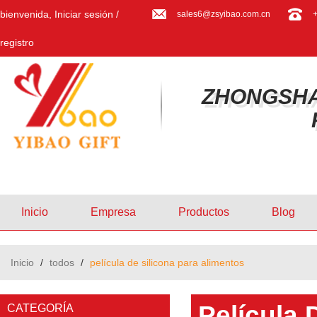
bienvenida,
Iniciar sesión
/
sales6@zsyibao.com.cn
registro
ZHONGSHA
Inicio
Empresa
Productos
Blog
Inicio
/
todos
/
película de silicona para alimentos
Película 
CATEGORÍA