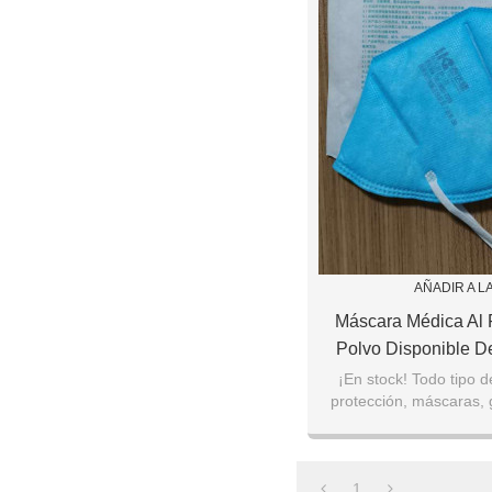
AÑADIR A L
Máscara Médica Al 
Polvo Disponible De
N95
¡En stock! Todo tipo d
protección, máscaras, g
temperatura, desinfect
etc.
1