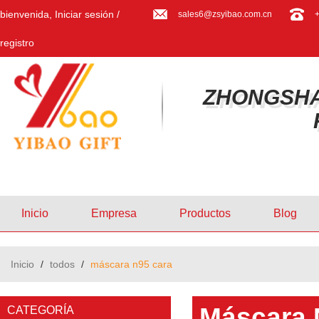
bienvenida,
Iniciar sesión
/
sales6@zsyibao.com.cn
registro
ZHONGSHA
Inicio
Empresa
Productos
Blog
Inicio
/
todos
/
máscara n95 cara
Máscara 
CATEGORÍA