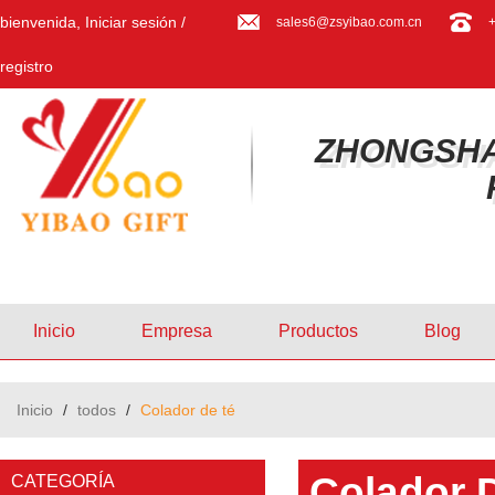
bienvenida,
Iniciar sesión
/
sales6@zsyibao.com.cn
registro
ZHONGSHA
Inicio
Empresa
Productos
Blog
Inicio
/
todos
/
Colador de té
Colador 
CATEGORÍA