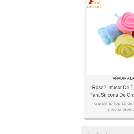
AÑADIR A L
Rose? Infusor De T
Para Silicona De Gra
FDA
Garantía: Top 10 de l
silicona promo
Profesional: Especializa
más de 6 a
1