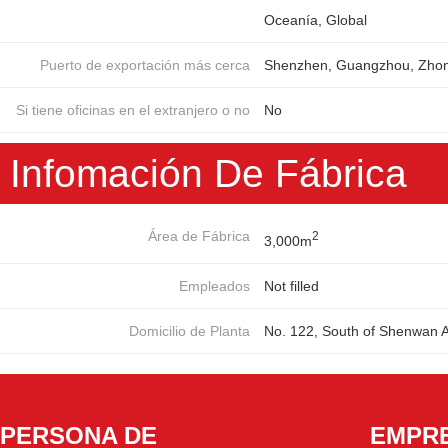
Oceanía, Global
Puerto de exportación más cerca
Shenzhen, Guangzhou, Zhon
Si tiene oficinas en el extranjero o no
No
Infomación De Fábrica
Área de Fábrica
2
3,000m
Empleados
Not filled
Domicilio de Planta
No. 122, South of Shenwan 
PERSONA DE
EMPR