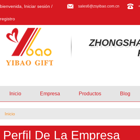
bienvenida,
Iniciar sesión
/
sales6@zsyibao.com.cn
registro
ZHONGSHA
Inicio
Empresa
Productos
Blog
Inicio
Perfil De La Empresa